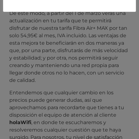
conexión!
De este modo
,
a partir del 1 de marzo verás una
actualización en tu tarifa que te permitirá
disfrutar de nuestra tarifa Fibra Air+ MAX por tan
solo 54,95€ al mes, IVA incluido. Las ventajas de
esta mejora te beneficiarán en dos maneras ya
que, por una parte, disfrutarás de más velocidad
y estabilidad; y por otra, nos permitirá seguir
creando y manteniendo una red propia para
llegar donde otros no lo hacen, con un servicio
de calidad.
Entendemos que cualquier cambio en los
precios puede generar dudas, así que
aprovechamos para recordarte que tienes a tu
disposición el equipo de atención al cliente
holaWifi
, en donde te escucharemos y
resolveremos cualquier cuestión que te haya
surgido. Para nosotros, tu nivel de satisfacción