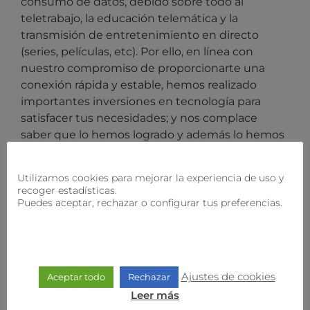
consumo de datos, debido sobre todo al
teletrabajo, la educación telemática y la
transmisión de entretenimiento en directo
(series, películas, etc). Por ello, en línea con
nuestro compromiso de proporcionarte una
conexión rápida y estable, hemos realizado
importantes inversiones en tecnología para
satisfacer tus necesidades; y nos complace
saber que lo hemos logrado y además lo hemos
hecho manteniendo los precios durante más de
6 años.
Utilizamos cookies para mejorar la experiencia de uso y
recoger estadísticas.
Con todo, el aumento de los costos operativos
Puedes aceptar, rechazar o configurar tus preferencias.
provocados por el incremento del IPC, van a
reflejarse en nuestros precios. Sin embargo, en
nuestro afán porque sigas recibiendo el mejor
servicio posible, en
holaWifi
estamos ultimando
Ajustes de cookies
Aceptar todo
Rechazar
la gestión para que muy pronto recibas más
velocidad. ¡Más megas para potenciar tu
Leer más