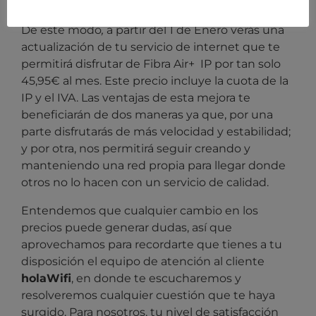
conexión!
De este modo
,
a partir del 1 de Enero verás una
actualización de tu servicio de internet que te
permitirá disfrutar de Fibra Air+ IP
por tan solo
45,95
€ al mes. Este precio incluye la cuota de la
IP y el IVA. Las ventajas de esta mejora te
beneficiarán de dos maneras ya que, por una
parte disfrutarás de más velocidad y estabilidad;
y por otra, nos permitirá seguir creando y
manteniendo una red propia para llegar donde
otros no lo hacen con un servicio de calidad.
Entendemos que cualquier cambio en los
precios puede generar dudas, así que
aprovechamos para recordarte que tienes a tu
disposición el equipo de atención al cliente
holaWifi
, en donde te escucharemos y
resolveremos cualquier cuestión que te haya
surgido. Para nosotros, tu nivel de satisfacción