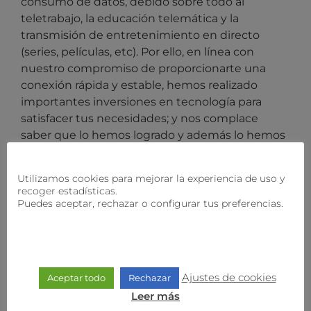
consumo de datos, debido sobre todo al
teletrabajo, la educación telemática y la
transmisión de entretenimiento en directo
(series, películas, etc). Por ello, en línea con
nuestro compromiso de proporcionarte una
conexión rápida y estable, hemos realizado
importantes inversiones en tecnología para
satisfacer tus necesidades; y nos complace
saber que lo hemos logrado y además lo hemos
hecho manteniendo los precios durante más de
6 años.
Utilizamos cookies para mejorar la experiencia de uso y
recoger estadísticas.
Con todo, el aumento de los costos operativos
Puedes aceptar, rechazar o configurar tus preferencias.
provocados por el incremento del IPC, van a
reflejarse en nuestros precios. Sin embargo, en
nuestro afán porque sigas recibiendo el mejor
servicio posible, en
holaWifi
estamos ultimando
Ajustes de cookies
Aceptar todo
Rechazar
la gestión para que muy pronto recibas más
velocidad. ¡Más megas para potenciar tu
Leer más